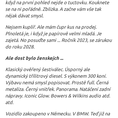
když na první pohled nejde o tuctovku. Kouknete
se na ni pořádně. Zblízka. A začne vám vše tak
nějak dávat smysl.
Nejsem kuplíř. Ale mám čupr kus na prodej.
Plnoletá je, i když je papírově velmi mladá. Je
zajetá. No posuďte sami ... Ročník 2023, se zárukou
do roku 2028.
Ale dost bylo ženskejch ...
Klasický ověřený šestiválec. Úsporný ale
dynamický třílitrový diesel. S výkonem 300 koní.
Výbavu nemá smysl popisovat. Prostě full. Černá
metalíza. Černý vnitřek. Panorama. Natáčení zadní
nápravy. Iconic Glow. Bowers & Wilkins audio atd.
atd.
Vozidlo zakoupeno v Německu. V BMW. Teď již na