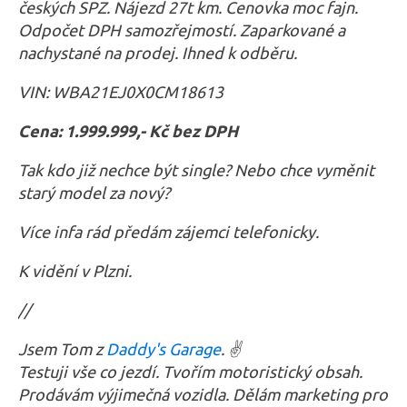
českých SPZ. Nájezd 27t km. Cenovka moc fajn.
Odpočet DPH samozřejmostí. Zaparkované a
nachystané na prodej. Ihned k odběru.
VIN: WBA21EJ0X0CM18613
Cena: 1.999.999,- Kč bez DPH
Tak kdo již nechce být single? Nebo chce vyměnit
starý model za nový?
Více infa rád předám zájemci telefonicky.
K vidění v Plzni.
//
Jsem Tom z
Daddy's Garage
. ✌️
Testuji vše co jezdí. Tvořím motoristický obsah.
Prodávám výjimečná vozidla.
Dělám marketing pro