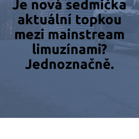
Je nová sedmička
aktuální topkou
mezi mainstream
limuzínami?
Jednoznačně.