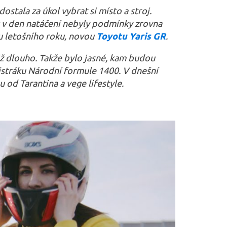
ostala za úkol vybrat si místo a stroj.
tak v den natáčení nebyly podmínky zrovna
ku letošního roku, novou
Toyotu Yaris GR
.
iž dlouho. T
akže bylo jasné, kam budou
mistráku Národní formule 1400. V dnešní
 od Tarantina a vege lifestyle.