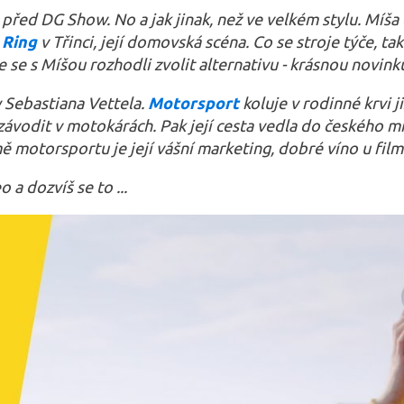
před DG Show. No a jak jinak, než ve velkém stylu. Míša d
 Ring
v Třinci, její domovská scéna. Co se stroje týče, 
e se s Míšou rozhodli zvolit alternativu - krásnou novin
 Sebastiana Vettela.
Motorsport
koluje v rodinné krvi j
 závodit v motokárách. Pak její cesta vedla do českého 
motorsportu je její vášní marketing, dobré víno u filmu
 a dozvíš se to ...