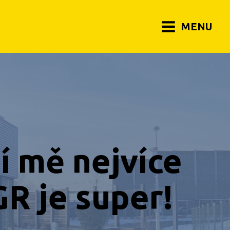
MENU
í mě nejvíce
GR je super!