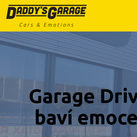
Garage Driv
baví emoce,