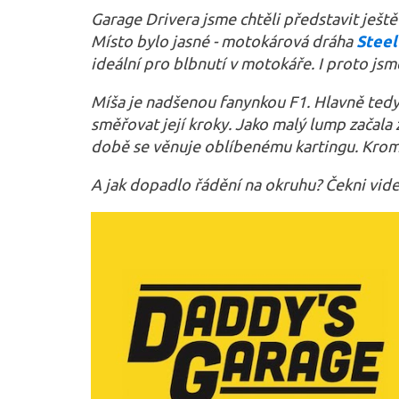
Garage Drivera jsme chtěli představit ještě 
Místo bylo jasné - motokárová dráha
Steel
ideální pro blbnutí v motokáře. I proto jsm
Míša je nadšenou fanynkou F1. Hlavně tedy
směřovat její kroky. Jako malý lump začala
době se věnuje oblíbenému kartingu. Kromě 
A jak dopadlo řádění na okruhu? Čekni video