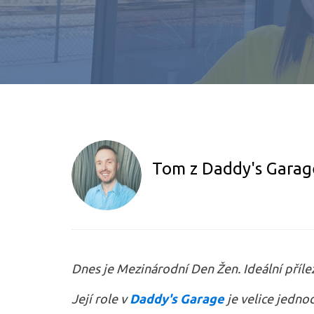
Tom z Daddy's Garag
Dnes je Mezinárodní Den Žen. Ideální přílež
Její role v
Daddy's Garage
je velice jedno