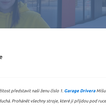
e
itost představit naši ženu číslo 1.
Garage Drivera
Míšu
duchá. Prohánět všechny stroje, které ji přijdou pod ruc