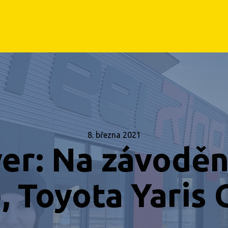
8. března 2021
er: Na závoděn
 Toyota Yaris 