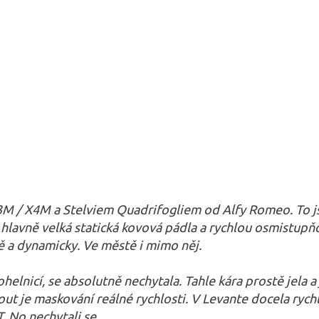
3M / X4M a Stelviem Quadrifogliem od Alfy Romeo. To j
 A hlavně velká statická kovová pádla a rychlou osmistu
 a dynamicky. Ve městě i mimo něj.
helnicí, se absolutně nechytala. Tahle kára prostě jela a
t je maskování reálné rychlosti. V Levante docela rych
. No nechytali se.