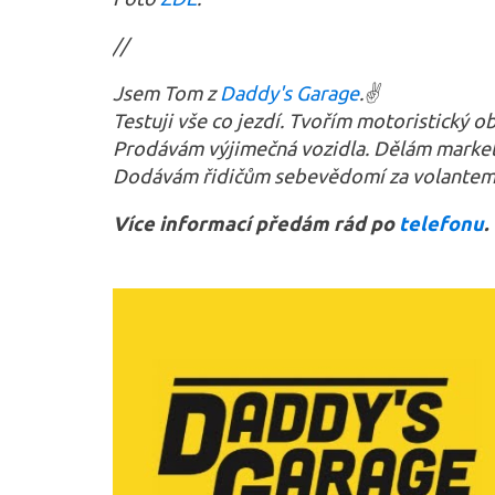
//
Jsem Tom z
Daddy's Garage
.✌️
Testuji vše co jezdí. Tvořím motoristický o
Prodávám výjimečná vozidla.
Dělám market
Dodávám řidičům sebevědomí za volantem 
Více informací předám rád po
telefonu
.