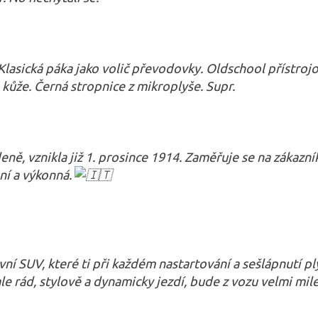
Klasická páka jako volič převodovky. Oldschool přístrojov
kůže. Černá stropnice z mikroplyše. Supr.
ně, vznikla již 1. prosince 1914. Zaměřuje se na zákazník
ní a výkonná.
í SUV, které ti při každém nastartování a sešlápnutí pl
, ale rád, stylově a dynamicky jezdí, bude z vozu velmi mi