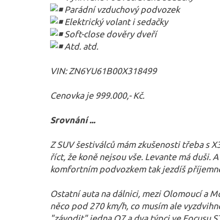
Parádní vzduchový podvozek
Elektrický volant i sedačky
Soft-close dověry dveří
Atd. atd.
VIN: ZN6YU61B00X318499
Cenovka je 999.000,- Kč.
Srovnání ...
Z SUV šestiválců mám zkušenosti třeba s X
říct, že koně nejsou vše. Levante má duši.
komfortním podvozkem tak jezdíš příjemně
Ostatní auta na dálnici, mezi Olomoucí a Mo
něco pod 270 km/h, co musím ale vyzdvihnou
"závodit" jedna Q7 a dva týpci ve Focusu ST