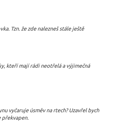
ka. Tzn. že zde nalezneš stále ještě
y, kteří mají rádi neotřelá a výjimečná
ynu vyčaruje úsměv na rtech? Uzavřel bych
le překvapen.