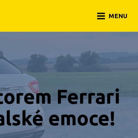
MENU
torem Ferrari
alské emoce!