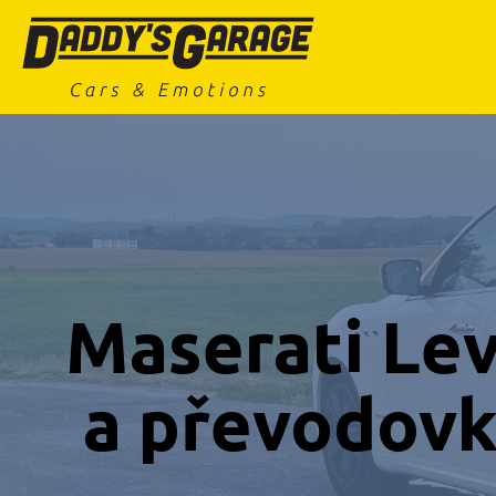
Maserati Lev
a převodovk