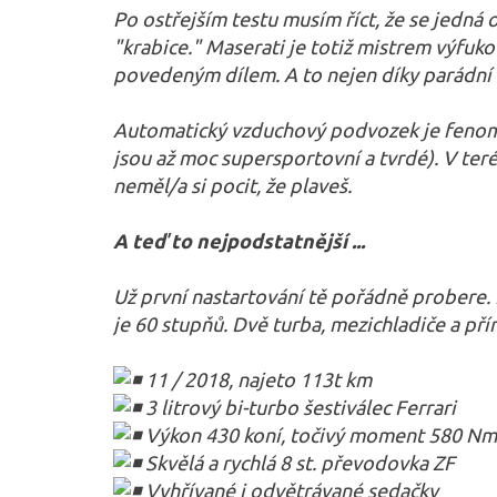
Po ostřejším testu musím říct, že se jedná 
"krabice." Maserati je totiž mistrem výfuk
povedeným dílem. A to nejen díky parádní
Automatický vzduchový podvozek je fenomen
jsou až moc supersportovní a tvrdé). V teré
neměl/a si pocit, že plaveš.
A teď to nejpodstatnější ...
Už první nastartování tě pořádně probere. 
je 60 stupňů. Dvě turba, mezichladiče a př
11 / 2018, najeto 113t km
3 litrový bi-turbo šestiválec Ferrari
Výkon 430 koní, točivý moment 580 Nm
Skvělá a rychlá 8 st. převodovka ZF
Vyhřívané i odvětrávané sedačky