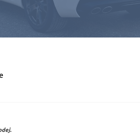
e
dej.