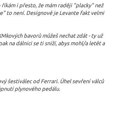
o říkám i přesto, že mám raději "placky" než
e" to není. Designově je Levante fakt velmi
XMkových bavorů můžeš nechat zdát - ty už
 na dálnici se ti sníží, abys mohl/a letět a
ý šestiválec od Ferrari. Úhel sevření válců
lápnutí plynového pedálu.