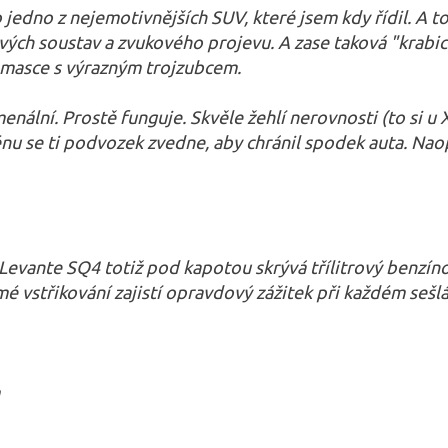
o jedno z nejemotivnějších SUV, které jsem kdy řídil. A t
ových soustav a zvukového projevu. A zase taková "krabic
 masce s výrazným trojzubcem.
ální. Prostě funguje. Skvěle žehlí nerovnosti (to si u 
nu se ti podvozek zvedne, aby chránil spodek auta. Naopak
Levante SQ4 totiž pod kapotou skrývá třílitrový benzínov
ímé vstřikování zajistí opravdový zážitek při každém seš