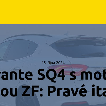
15. října 2024
ante SQ4 s mo
ou ZF: Pravé it