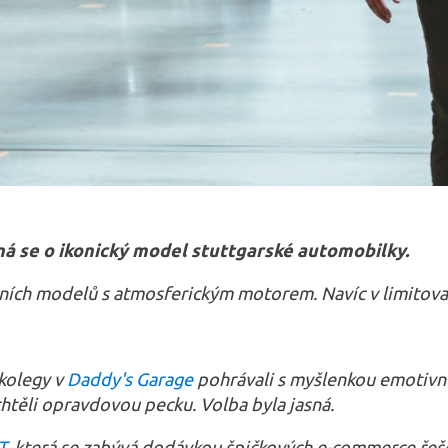
á se o ikonický model stuttgarské automobilky.
dních modelů s atmosferickým motorem. Navíc v limitovan
 kolegy v
Daddy's Garage
pohrávali s myšlenkou emotivn
htěli opravdovou pecku. Volba byla jasná.
T
, která se zabývá dodávkou špičkových e-commerce řešen