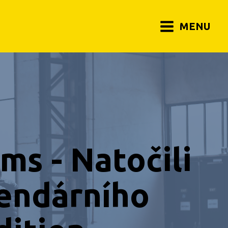
MENU
ms - Natočili
gendárního