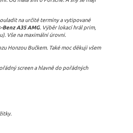
souladit na určité termíny a vytipované
-Benz A35 AMG
. Výběr lokací hrál prim,
u). Vše na maximální úrovni.
 vozu Honzou Bučkem. Také moc děkuji všem
 pořádný screen a hlavně do pořádných
itky.