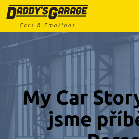
My Car Story
jsme příb