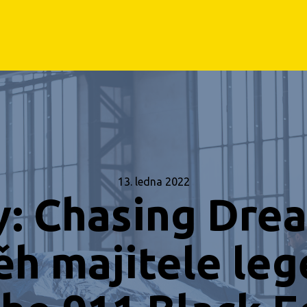
13. ledna 2022
: Chasing Drea
ěh majitele le