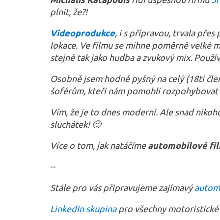
plnit, že?!
Videoprodukce
, i s přípravou, trvala př
lokace. Ve filmu se mihne poměrně velké mn
stejně tak jako hudba a zvukový mix. Použí
Osobně jsem hodně pyšný na celý (18ti čle
šoférům, kteří nám pomohli rozpohybovat v
Vím, že je to dnes moderní. Ale snad nikoh
sluchátek! 🙂
Více o tom, jak natáčíme
automobilové fi
--
Stále pro vás připravujeme zajímavý
autom
LinkedIn skupina
pro všechny motoristické