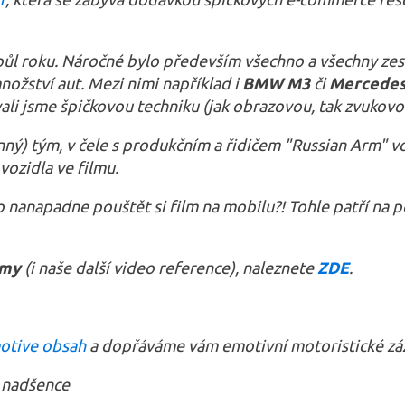
es půl roku. Náročné bylo především všechno a všechny ze
ožství aut. Mezi nimi například i
BMW M3
či
Mercedes
vali jsme špičkovou techniku (jak obrazovou, tak zvukovo
nný) tým, v čele s produkčním a řidičem "Russian Arm"
ozidla ve filmu.
o nanapadne pouštět si film na mobilu?! Tohle patří na
lmy
(i naše další video reference), naleznete
ZDE
.
otive obsah
a dopřáváme vám emotivní motoristické záž
 nadšence