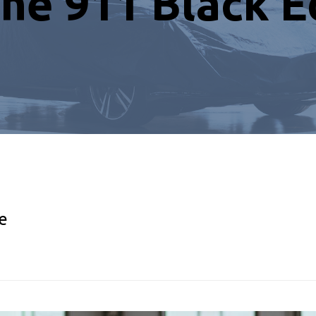
he 911 Black E
e