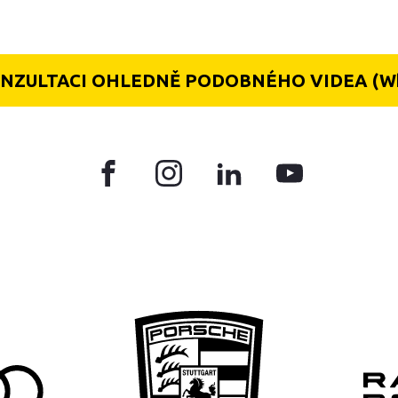
ONZULTACI OHLEDNĚ PODOBNÉHO VIDEA (Wh