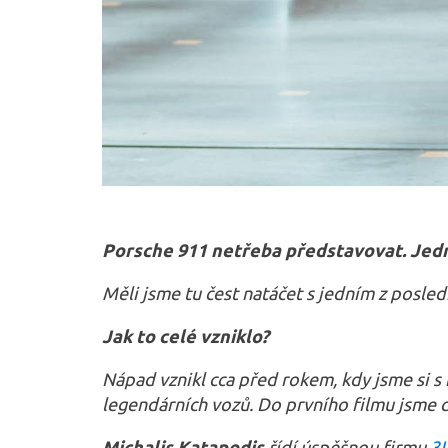
Porsche 911 netřeba představovat. Jedn
Měli jsme tu čest natáčet s jedním z posle
Jak to celé vzniklo?
Nápad vznikl cca před rokem, kdy jsme si s
legendárních vozů. Do prvního filmu jsme c
Michalis Katapodis
řídí úspěšnou firmu
3I