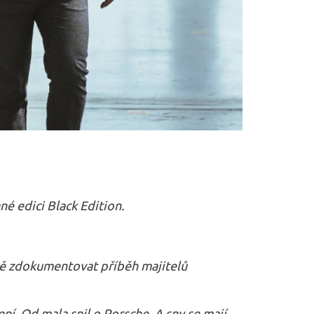
é edici Black Edition.
ě zdokumentovat příběh majitelů
í. Od mala snil o Porsche. A sny se mají