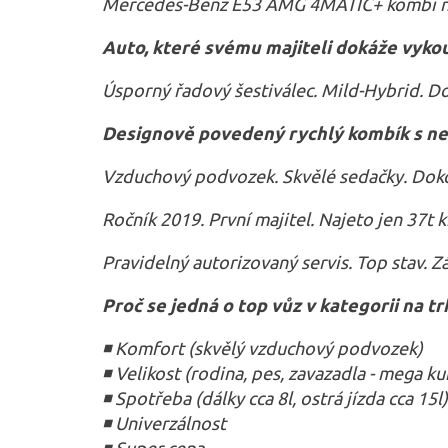
Mercedes-Benz E53 AMG 4MATIC+ kombi
Auto, které svému majiteli dokáže vykou
Úsporný řadový šestiválec. Mild-Hybrid.
Do
Designově povedený rychlý kombík s n
Vzduchový podvozek. Skvělé sedačky.
Doko
Ročník 2019. První majitel.
Najeto jen 37t 
Pravidelný autorizovaný servis.
Top stav. Z
Proč se jedná o top vůz v kategorii na tr
◾ Komfort (skvělý vzduchový podvozek)
◾ Velikost (rodina, pes, zavazadla - mega ku
◾ Spotřeba (dálky cca 8l, ostrá jízda cca 15l)
◾ Univerzálnost