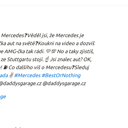
ku Mercedes❓Věděl jsi, že Mercedes je
ka aut na světě❓Koukni na video a dozvíš
AMG-čka tak rádi. 💛💯 No a taky zjistíš,
e Stuttgartu stojí. ☝️ Jsi znalec aut? OK,
! ⛽️ Co dalšího víš o Mercedesu❓Sleduj
ada
✌️
#Mercedes
#BestOrNothing
@daddysgarage.cz @daddysgarage.cz
age