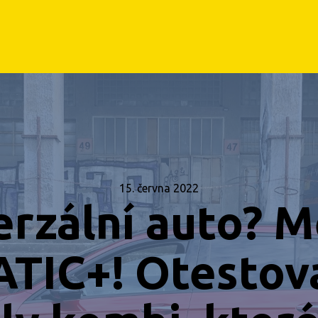
15. června 2022
verzální auto? 
IC+! Otestova