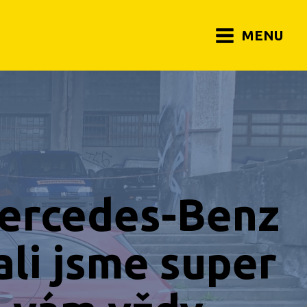
MENU
Mercedes-Benz
li jsme super