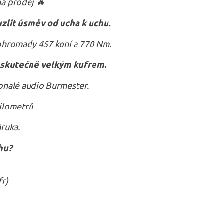
na prodej
🔥
zlit úsměv od ucha k uchu.
hromady 457 koní a 770 Nm.
eskutečně velkým kufrem.
nalé audio Burmester.
kilometrů.
áruka.
hu?
fr)