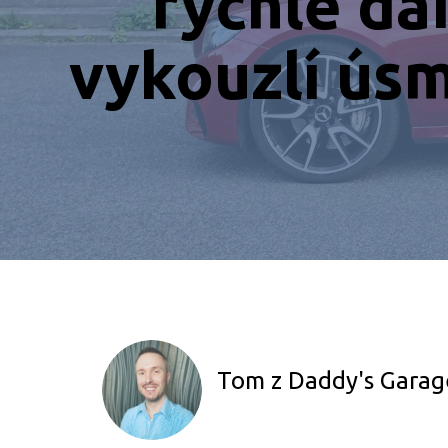
rychlé da
vykouzlí úsm
Tom z Daddy's Garag