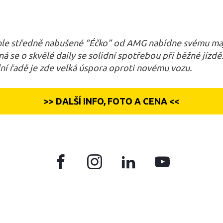
ohle středně nabušené “Éčko” od AMG nabídne svému maji
dná se o skvělé daily se solidní spotřebou při běžné jízd
í řadě je zde velká úspora oproti novému vozu.
>> DALŠÍ INFO, FOTO A CENA <<