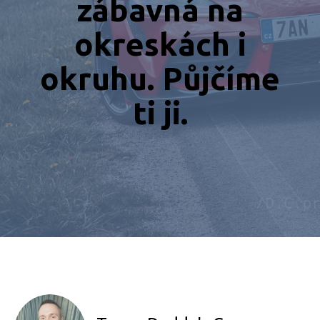
zábavná na
okreskách i
okruhu. Půjčíme
ti ji.