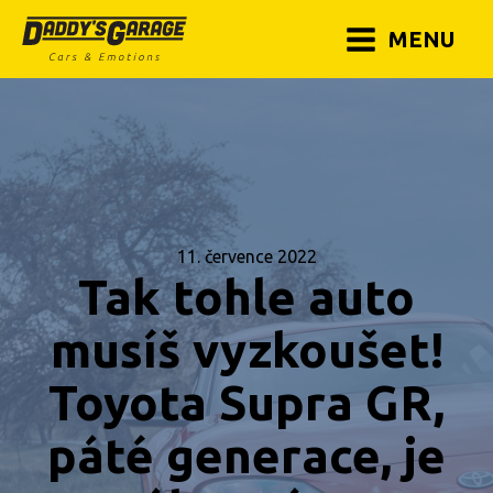
MENU
11. července 2022
Tak tohle auto
musíš vyzkoušet!
Toyota Supra GR,
páté generace, je