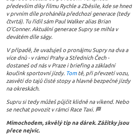
především díky filmu Rychle a Zběsile, kde se hned
v prvním díle proháněla předchozí generace (tedy
čtvrtá). Tu řídil sám Paul Walker alias Brian
O'Conner. Aktuální generace Supry se mihla v
devátém díle ságy.
V případě, že uvažuješ o pronájmu Supry na dva a
více dnů - v rámci Prahy a Středních Čech -
dostaneš od nás v Praze i briefing a základní
koučink sportovní jízdy.
Tom
tě, při převzetí vozu,
zasvětí do tajů čisté stopy a hlavně bezpečné jízdy
na okreskách.
Supru si tedy můžeš půjčit klidně na víkend. Nebo
se nechat povozit v rámci Race Taxi. 🏁
Mimochodem, skvělý tip na dárek. Zážitky jsou
přece nejvíc.