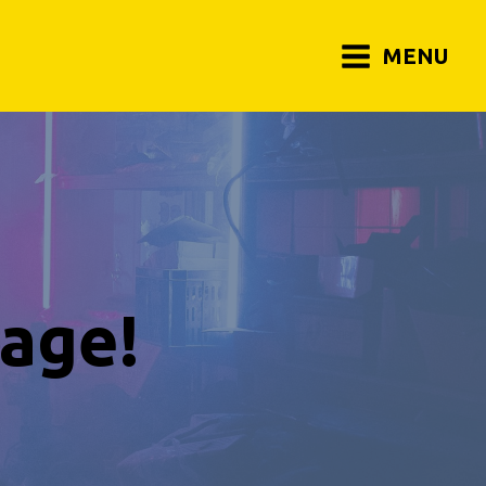
MENU
rage!