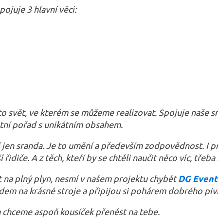
pojuje 3 hlavní věci:
 to svět, ve kterém se můžeme realizovat. Spojuje naše sn
átní pořad s unikátním obsahem.
ní jen sranda. Je to umění a především zodpovědnost. I
 řidiče. A z těch, kteří by se chtěli naučit něco víc, třeb
ot na plný plyn, nesmí v našem projektu chybět
DG Event
edem na krásné stroje a připijou si pohárem dobrého pivk
 chceme aspoň kousíček přenést na tebe.