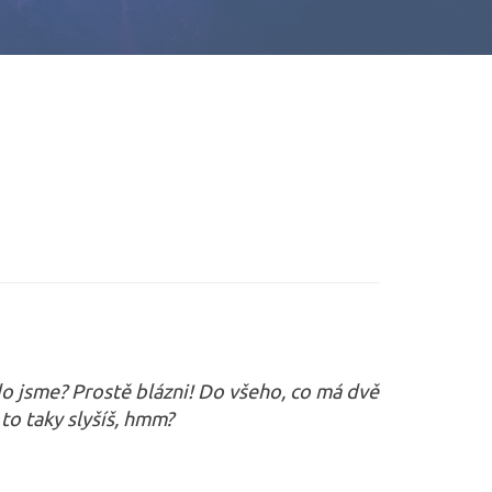
kdo jsme? Prostě blázni! Do všeho, co má dvě
 to taky slyšíš, hmm?