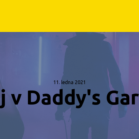
11. ledna 2021
j v Daddy's Ga