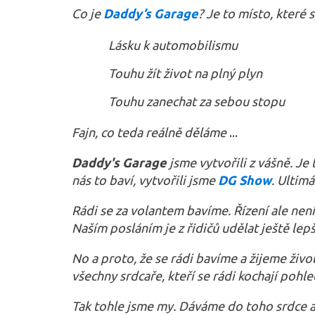
Co je
Daddy’s Garage
? Je to místo, které s
Lásku k automobilismu
Touhu žít život na plný plyn
Touhu zanechat za sebou stopu
Fajn, co teda reálně děláme
...
Daddy's Garage
jsme vytvořili z vášně. Je
nás to baví, vytvořili jsme
DG Show
. Ultim
Rádi se za volantem bavíme. Řízení ale ne
Naším posláním je z řidičů udělat ještě lepší
No a proto, že se rádi bavíme a žijeme živ
všechny srdcaře, kteří se rádi kochají pohl
Tak tohle jsme my. Dáváme do toho srdce a