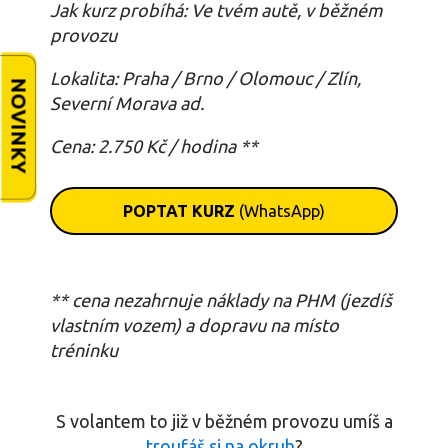
Jak kurz probíhá: Ve tvém autě, v běžném
provozu
Lokalita: Praha / Brno / Olomouc / Zlín,
NOVINKY
Severní Morava ad.
Cena: 2.750 Kč / hodina **
POPTAT KURZ
(WhatsApp)
** cena nezahrnuje náklady na PHM (jezdíš
vlastním vozem) a dopravu na místo
tréninku
S volantem to již v běžném provozu umíš a
troufáš si na okruh
?