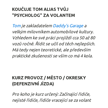
KOUČUJE TOM ALIAS TVŮJ
"PSYCHOLOG" ZA VOLANTEM
Tom
je zakladatelem
Daddy's Garage
a
velkým milovníkem automobilové kultury.
Vzhledem ke své práci projíždí cca 50 až 80
vozů ročně. Řídit se učil od těch nejlepších.
Má tedy nejen teoretické, ale především
praktické zkušenosti se vším co má 4 kola.
KURZ PROVOZ / MĚSTO / OKRESKY
(DEFENZIVNÍ JÍZDA)
Pro koho je kurz určený: Začínající řidiče,
nejisté řidiče, řidiče vracející se za volant